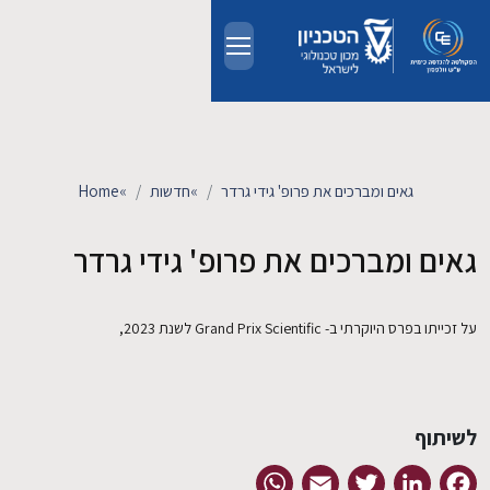
Skip to main conten
אודות
אנשים
גאים ומברכים את פרופ' גידי גרדר
»
חדשות
»
Home
לימודים
גאים ומברכים את פרופ' גידי גרדר
מחקר
על זכייתו בפרס היוקרתי ב- Grand Prix Scientific לשנת 2023,
חדשות ואירועים
קשרי תעשייה
לשיתוף
WhatsApp
Email
Twitter
LinkedIn
Facebook
צרו קשר