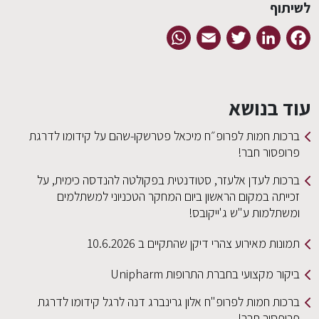
לשיתוף
WhatsApp
Email
Twitter
LinkedIn
Facebook
עוד בנושא
ברכות חמות לפרופ״ח מיכאל פטרשקו-שהם על קידומו לדרגת
פרופסור חבר!
ברכות לעדן אלעזר, סטודנטית בפקולטה להנדסה כימית, על
זכייתה במקום הראשון ביום המחקר הטכניוני למשתלמים
ומשתלמות ע"ש ג'ייקובס!
תמונות מאירוע צהרי דיקן שהתקיים ב 10.6.2026
ביקור מקצועי בחברת התרופות Unipharm
ברכות חמות לפרופ"ח אלון גרינברג דנה לרגל קידומו לדרגת
פרופסור חבר!