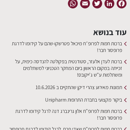
WhatsApp
Email
Twitter
LinkedIn
Facebook
עוד בנושא
ברכות חמות לפרופ״ח מיכאל פטרשקו-שהם על קידומו לדרגת
פרופסור חבר!
ברכות לעדן אלעזר, סטודנטית בפקולטה להנדסה כימית, על
זכייתה במקום הראשון ביום המחקר הטכניוני למשתלמים
ומשתלמות ע"ש ג'ייקובס!
תמונות מאירוע צהרי דיקן שהתקיים ב 10.6.2026
ביקור מקצועי בחברת התרופות Unipharm
ברכות חמות לפרופ"ח אלון גרינברג דנה לרגל קידומו לדרגת
פרופסור חבר!
ברכות חמות לפרופ"ח שאדי פרח, לרגל קידומו לדרגת פרופסור