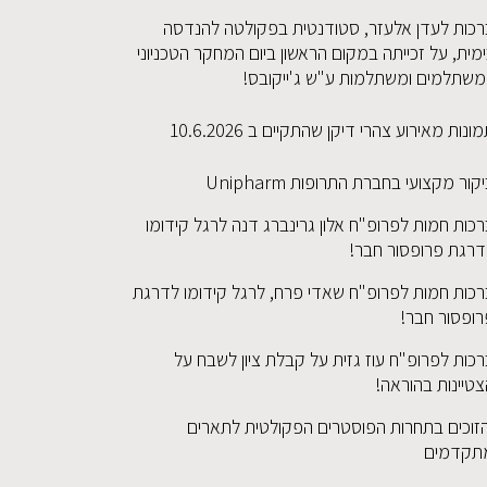
רכות לעדן אלעזר, סטודנטית בפקולטה להנדסה
מית, על זכייתה במקום הראשון ביום המחקר הטכניוני
משתלמים ומשתלמות ע"ש ג'ייקובס!
ונות מאירוע צהרי דיקן שהתקיים ב 10.6.2026
קור מקצועי בחברת התרופות Unipharm
כות חמות לפרופ"ח אלון גרינברג דנה לרגל קידומו
דרגת פרופסור חבר!
רכות חמות לפרופ"ח שאדי פרח, לרגל קידומו לדרגת
רופסור חבר!
כות לפרופ"ח עוז גזית על קבלת ציון לשבח על
טיינות בהוראה!
זוכים בתחרות הפוסטרים הפקולטית לתארים
תקדמים