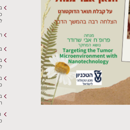
ב
כי
ל
תמ
בי
בר
ל
ב
פ
בר
הצ
ה
מ