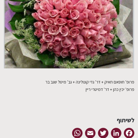
EN
פרופ' חוסאם חאיק + דר' גדי קונולינה + גב' מיטל שגב בר
פרופ' יכין כהן + דר' דמיטרי ריין
לשיתוף
WhatsApp
Email
Twitter
LinkedIn
Facebook