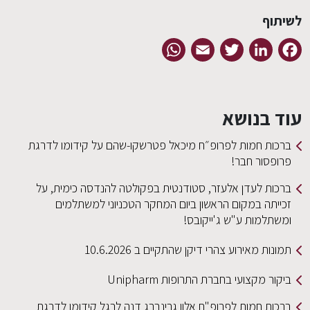
לשיתוף
WhatsApp
Email
Twitter
LinkedIn
Facebook
עוד בנושא
ברכות חמות לפרופ״ח מיכאל פטרשקו-שהם על קידומו לדרגת
פרופסור חבר!
ברכות לעדן אלעזר, סטודנטית בפקולטה להנדסה כימית, על
זכייתה במקום הראשון ביום המחקר הטכניוני למשתלמים
ומשתלמות ע"ש ג'ייקובס!
תמונות מאירוע צהרי דיקן שהתקיים ב 10.6.2026
ביקור מקצועי בחברת התרופות Unipharm
ברכות חמות לפרופ"ח אלון גרינברג דנה לרגל קידומו לדרגת