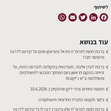
לשיתוף
WhatsApp
Email
Twitter
LinkedIn
Facebook
עוד בנושא
ברכות חמות לפרופ״ח מיכאל פטרשקו-שהם על קידומו לדרגת
פרופסור חבר!
ברכות לעדן אלעזר, סטודנטית בפקולטה להנדסה כימית, על
זכייתה במקום הראשון ביום המחקר הטכניוני למשתלמים
ומשתלמות ע"ש ג'ייקובס!
תמונות מאירוע צהרי דיקן שהתקיים ב 10.6.2026
ביקור מקצועי בחברת התרופות Unipharm
ברכות חמות לפרופ"ח אלון גרינברג דנה לרגל קידומו לדרגת