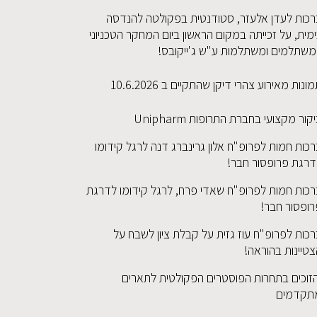
רכות לעדן אלעזר, סטודנטית בפקולטה להנדסה
מית, על זכייתה במקום הראשון ביום המחקר הטכניוני
משתלמים ומשתלמות ע"ש ג'ייקובס!
ונות מאירוע צהרי דיקן שהתקיים ב 10.6.2026
קור מקצועי בחברת התרופות Unipharm
כות חמות לפרופ"ח אלון גרינברג דנה לרגל קידומו
דרגת פרופסור חבר!
רכות חמות לפרופ"ח שאדי פרח, לרגל קידומו לדרגת
רופסור חבר!
כות לפרופ"ח עוז גזית על קבלת ציון לשבח על
טיינות בהוראה!
זוכים בתחרות הפוסטרים הפקולטית לתארים
תקדמים