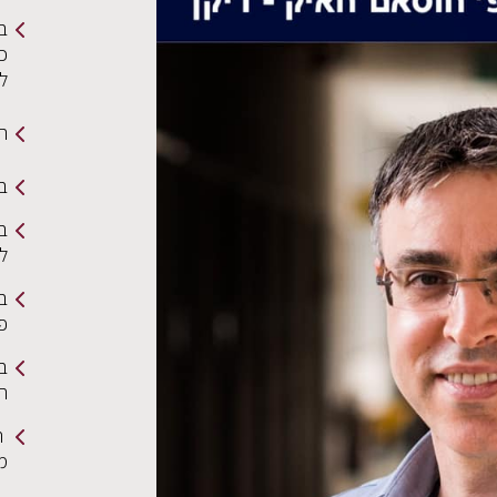
ב
כי
ל
תמ
בי
בר
ל
ב
פ
בר
הצ
ה
מ