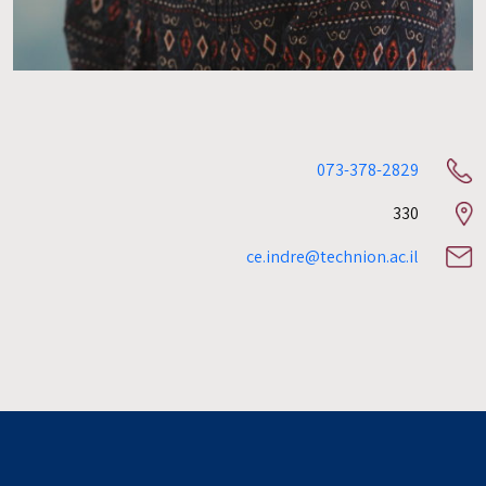
073-378-2829
330
Room
number
ce.indre@technion.ac.il