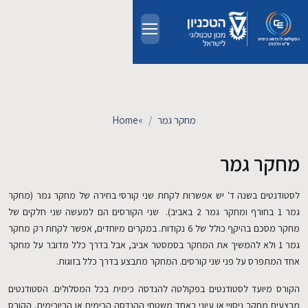
Skip to main conten
אודות
אנשים
מחקר גמר
»
Home
לימודים
מחקר גמר
מחקר
לסטודנטים בשנה ד' יש אפשרות לקחת שני קורסי בחירה של מחקר גמר (מחקר
גמר 1 בחורף ומחקר גמר 2 באביב). שני הקורסים הם למעשה שני חלקים של
חדשות ואירועים
מחקר מסכם בהיקף כולל של 6 נקודות. במקרים מיוחדים, אפשר לקחת רק מחקר
גמר 1 ולא להמשיך את המחקר בסמסטר אביב, אבל בדרך כלל מדובר על מחקר
אחד המתפרס על פני שני קורסים. המחקר מתבצע בדרך כלל בזוגות.
קשרי תעשייה
הקורס מיועד לסטודנטים בפקולטה להנדסה כימית בכל המסלולים. הסטודנטים
צרו קשר
מבצעים מחקר ניסויי או עיוני באחד משטחי ההנדסה הכימית או הביוכימית. הקורס