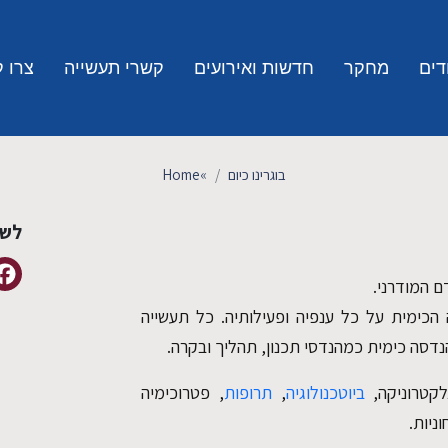
דים
מחקר
חדשות ואירועים
קשרי תעשייה
צרו 
בוגרינו כיום
»
Home
לשי
ם המודרני.
כימית על כל ענפיה ופעילותיה. כל תעשייה
הנדסה כימית כמהנדסי תכנון, תהליך ובקרה.
לקטרוניקה,
ביוטכנולוגיה
,
תרופות
, פטרוכימיה
ניות.