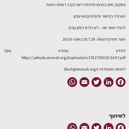
עסקים, סיוע בגיבוש מדיניות רישוי בקרב רשויות האיגוד.
העבודה במישור אדומים ובגוש עציון.
EN
לבעלי תואר שני – לא נדרש ניסיון קודם.
מועד אחרון להגשה: 19.7.26 בשעה 16:00.
למידע מפורט נוסף:
https://yehuda.enviosh.org.il/uploads/n/1782729028.9347.pdf
להגשת מועמדות: lilach@enviosh.org.il
WhatsApp
Email
Twitter
LinkedIn
Facebook
לשיתוף
WhatsApp
Email
Twitter
LinkedIn
Facebook