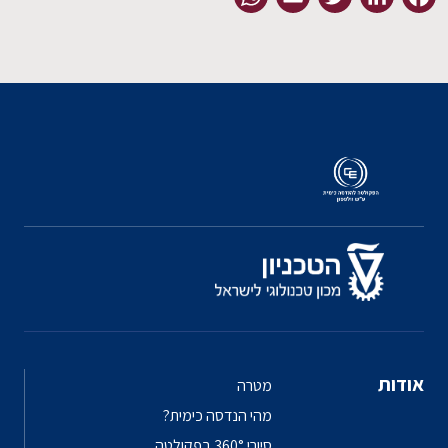
אודות
מטרה
מהי הנדסה כימית?
סיורי 360° בפקולטה