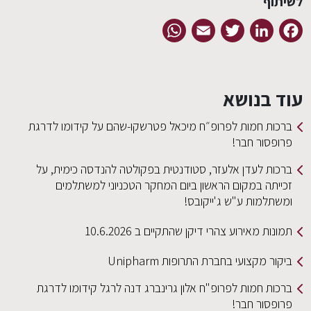
לשיתוף
WhatsApp
Email
Twitter
LinkedIn
Facebook
עוד בנושא
ברכות חמות לפרופ״ח מיכאל פטרשקו-שהם על קידומו לדרגת
פרופסור חבר!
ברכות לעדן אלעזר, סטודנטית בפקולטה להנדסה כימית, על
זכייתה במקום הראשון ביום המחקר הטכניוני למשתלמים
ומשתלמות ע"ש ג'ייקובס!
תמונות מאירוע צהרי דיקן שהתקיים ב 10.6.2026
ביקור מקצועי בחברת התרופות Unipharm
ברכות חמות לפרופ"ח אלון גרינברג דנה לרגל קידומו לדרגת
פרופסור חבר!