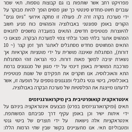
מפרויקט רחב אשר שותפות בו גם קבוצות נוספות. תאי שמר
עוברים חיווט-מחדש סינטטי כך שגן מסוים הופך להיות מבוקר על
ידי מערכת בקרה זרה לו. פעולה זו מחקה אירועי "גיוס גנים"
הקורים באופן ספונטני באבולוציה והמהווים כוח מניע חשוב
להיווצרות פנוטיפים חדשים. התאים במעבדה נחשפים לתנאים
המהווים אתגר בלתי מוכר ובלתי צפוי למערכת הבקרה. מצאנו כי
התאים המחווטים מחדש מסתגלים לאתגר תוך זמן קצר (~ 10
דורות), הסתגלות שאיננה מושרית על ידי מוטציות אקראיות אך
נשארת יציבה למשך מאות דורות. כפי הנראה זוהי הסתגלות
מורכבת המושרית באופן דינמי על ידי מגוון של מנגנונים ברמת
התא והאוכלוסיה. אנו חוקרים את תפקידם של שונות פנוטיפית
באוכלוסיה, ביטוי גנטי גלובלי ומנגנונים נוספים על תופעה זו, אשר
לדעתנו מייצגת את הפלסטיות של מערכת הבקרה באבולוציה.
אינטראקציה קואופרטיבית בין מיקרואורגניזמים
תאים (ומיקרואורגניזמים בפרט) מבצעים אינטראקציה ביניהם על
ידי איתות ישיר וכן באופן עקיף דרך סביבתם המשותפת.
אינטראקציות אלה נישאות על ידי תוצרים של ביטוי גנטי
ומטבוליזם תאי. אנו מתעניינים בקשר שבין שתי הרמות הללו: