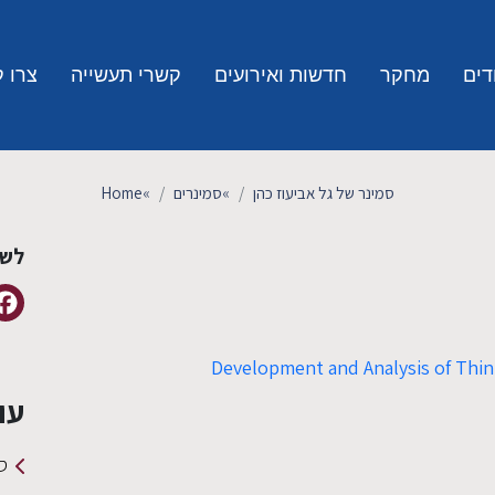
דים
מחקר
חדשות ואירועים
קשרי תעשייה
צרו 
סמינר של גל אביעוז כהן
»
סמינרים
»
Home
לשי
Development and Analysis of Thin-
עו
סמינ