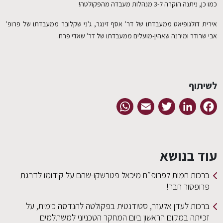
כמו כן, ניתנה הוקרה ל-3 מנהלות מעבדה מהפקולטה!
אירית דולגופיאט ממעבדתו של דר' אסף זינגר, ג'ני שקלובר ממעבדתו של פרופ'
אבי שרודר ומירנה שאהין-מועלים ממעבדתו של דר' שאדי פרח.
לשיתוף
WhatsApp
Email
Twitter
LinkedIn
Facebook
עוד בנושא
ברכות חמות לפרופ״ח מיכאל פטרשקו-שהם על קידומו לדרגת
פרופסור חבר!
ברכות לעדן אלעזר, סטודנטית בפקולטה להנדסה כימית, על
זכייתה במקום הראשון ביום המחקר הטכניוני למשתלמים