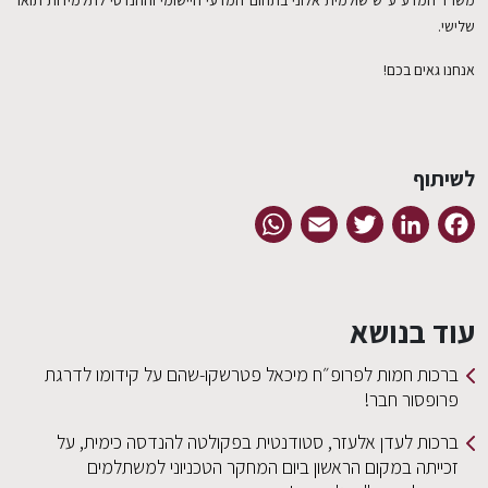
משרד המדע ע"ש שולמית אלוני בתחום המדעי היישומי וההנדסי לתלמידות תואר
שלישי.
אנחנו גאים בכם!
לשיתוף
WhatsApp
Email
Twitter
LinkedIn
Facebook
עוד בנושא
ברכות חמות לפרופ״ח מיכאל פטרשקו-שהם על קידומו לדרגת
פרופסור חבר!
ברכות לעדן אלעזר, סטודנטית בפקולטה להנדסה כימית, על
זכייתה במקום הראשון ביום המחקר הטכניוני למשתלמים