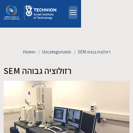
Skip to main content
About
People
Study Programs
Home
»
Uncategorized
»
SEM רזולוציה גבוהה
Research
Events
SEM רזולוציה גבוהה
Industrial Affiliates
Contact Us
HE