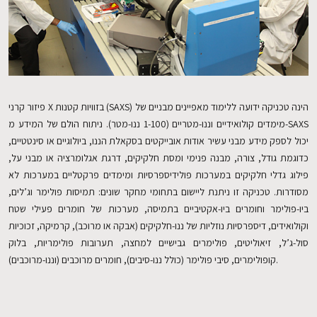
פיזור קרני X בזוויות קטנות (SAXS) הינה טכניקה ידועה ללימוד מאפיינים מבניים של
מימדים קולואידיים וננו-מטריים (1-100 ננו-מטר). ניתוח הולם של המידע מ-SAXS
יכול לספק מידע מבני עשיר אודות אובייקטים בסקאלת הננו, ביולוגיים או סינטטיים,
כדוגמת גודל, צורה, מבנה פנימי ומסת חלקיקים, דרגת אגלומרציה או מבני על,
פילוג גדלי חלקיקים במערכות פולידיספרסיות ומימדים פרקטליים במערכות לא
מסודרות. טכניקה זו ניתנת ליישום בתחומי מחקר שונים: תמיסות פולימר וג’לים,
ביו-פולימר וחומרים ביו-אקטיביים בתמיסה, מערכות של חומרים פעילי שטח
וקולואידים, דיספרסיות נוזליות של ננו-חלקיקים (אבקה או מרוכב), קרמיקה, זכוכיות
סול-ג’ל, זיאוליטים, פולימרים גבישיים למחצה, תערובות פולימריות, בלוק
קופולימרים, סיבי פולימר (כולל ננו-סיבים), חומרים מרוכבים (וננו-מרוכבים).